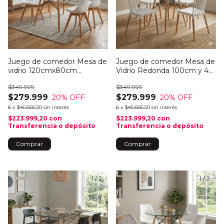
Juego de comedor Mesa de
Juego de comedor Mesa de
vidrio 120cmx80cm
Vidrio Redonda 100cm y 4
Rectangular y 4 sillas Tulip
sillas Windsor
$349.999
$349.999
$279.999
$279.999
20
% OFF
20
% OFF
6
x
$46.666,50
sin interés
6
x
$46.666,50
sin interés
$223.999,20
con
$223.999,20
con
Transferencia o depósito
Transferencia o depósito
Comprar
Comprar
1
/
2
1
/
2