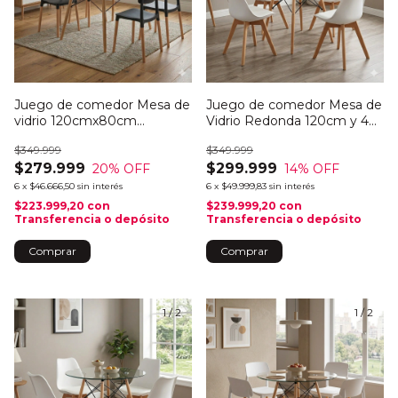
Juego de comedor Mesa de
Juego de comedor Mesa de
vidrio 120cmx80cm
Vidrio Redonda 120cm y 4
Rectangular y 4 sillas Milan
sillas tulip
$349.999
$349.999
$279.999
$299.999
20
% OFF
14
% OFF
6
x
$46.666,50
sin interés
6
x
$49.999,83
sin interés
$223.999,20
con
$239.999,20
con
Transferencia o depósito
Transferencia o depósito
Comprar
Comprar
1
/
2
1
/
2