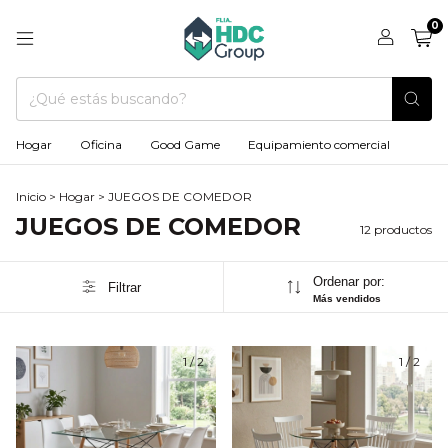
0
Hogar
Oficina
Good Game
Equipamiento comercial
Inicio
>
Hogar
>
JUEGOS DE COMEDOR
JUEGOS DE COMEDOR
12 productos
Ordenar por:
Filtrar
Más vendidos
1
/
2
1
/
2