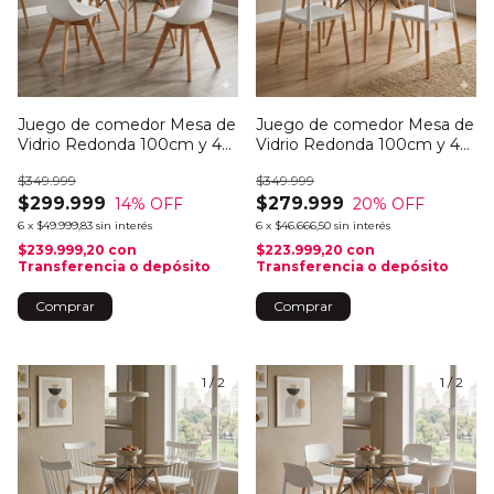
Juego de comedor Mesa de
Juego de comedor Mesa de
Vidrio Redonda 100cm y 4
Vidrio Redonda 100cm y 4
sillas tulip
sillas Milan
$349.999
$349.999
$299.999
$279.999
14
% OFF
20
% OFF
6
x
$49.999,83
sin interés
6
x
$46.666,50
sin interés
$239.999,20
con
$223.999,20
con
Transferencia o depósito
Transferencia o depósito
Comprar
Comprar
1
/
2
1
/
2