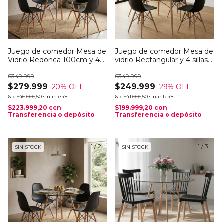
Juego de comedor Mesa de
Juego de comedor Mesa de
Vidrio Redonda 100cm y 4
vidrio Rectangular y 4 sillas
sillas EAMES
Eames
$349.999
$349.999
$279.999
$249.999
20
% OFF
29
% OFF
6
x
$46.666,50
sin interés
6
x
$41.666,50
sin interés
$223.999,20
con
$199.999,20
con
Transferencia o depósito
Transferencia o depósito
1
/
2
1
/
3
SIN STOCK
SIN STOCK