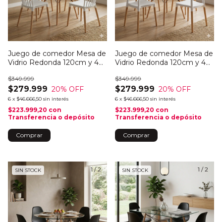
Juego de comedor Mesa de
Juego de comedor Mesa de
Vidrio Redonda 120cm y 4
Vidrio Redonda 120cm y 4
sillas Windsor
sillas Milan
$349.999
$349.999
$279.999
$279.999
20
% OFF
20
% OFF
6
x
$46.666,50
sin interés
6
x
$46.666,50
sin interés
$223.999,20
con
$223.999,20
con
Transferencia o depósito
Transferencia o depósito
Comprar
Comprar
1
/
2
1
/
2
SIN STOCK
SIN STOCK