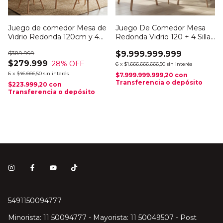
Juego de comedor Mesa de
Juego De Comedor Mesa
Vidrio Redonda 120cm y 4
Redonda Vidrio 120 + 4 Sillas
sillas EAMES
Windsor Negro
$389.999
$9.999.999.999
$279.999
28
% OFF
6
x
$1.666.666.666,50
sin interés
6
x
$46.666,50
sin interés
$7.999.999.999,20
con
Transferencia o depósito
$223.999,20
con
Transferencia o depósito
5491150094777
Minorista: 11 50094777 - Mayorista: 11 50049507 - Post